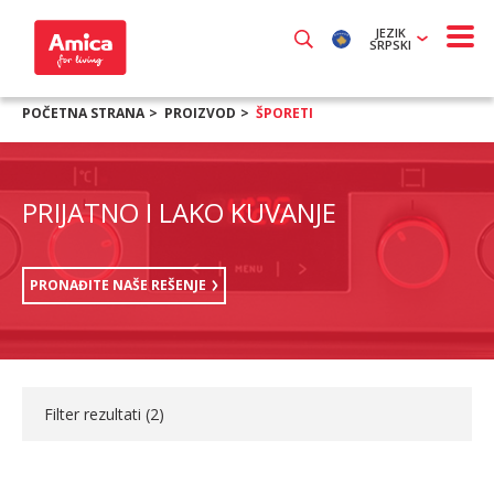
JEZIK
SRPSKI
POČETNA STRANA
PROIZVOD
ŠPORETI
PRIJATNO I LAKO KUVANJE
PRONAĐITE NAŠE REŠENJE
Filter rezultati (
2
)