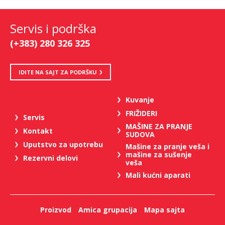
Servis i podrška
(+383) 280 326 325
IDITE NA SAJT ZA PODRŠKU
Kuvanje
FRIŽIDERI
Servis
MAŠINE ZA PRANJE
Kontakt
SUDOVA
Uputstvo za upotrebu
Mašine za pranje veša i
mašine za sušenje
Rezervni delovi
veša
Mali kućni aparati
Proizvod
Amica grupacija
Mapa sajta