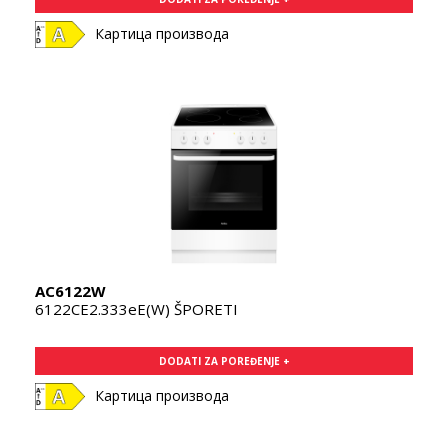
Картица производа
AC6122W
6122CE2.333eE(W) ŠPORETI
DODATI ZA POREĐENJE +
Картица производа