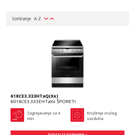
Sortiranje
A-Z
618CE3.333HTaQ(Xx)
6018CE3.333EHTaXx ŠPORETI
Zagrejavanje za 4
Kruženje vrućeg
min.
vazduha
DODATI ZA POREĐENJE +